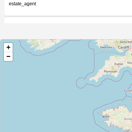
estate_agent
Meiss Immobilien
estate_agent
+
−
Von Poll Immobilien
estate_agent
CDI Immobilien
estate_agent